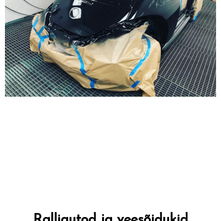
Ralliautod ja veesõidukid